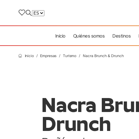
Inicio
Quiénes somos
Destinos
Inicio
Empresas
Turismo
Nacra Brunch & Drunch
Nacra Bru
Drunch