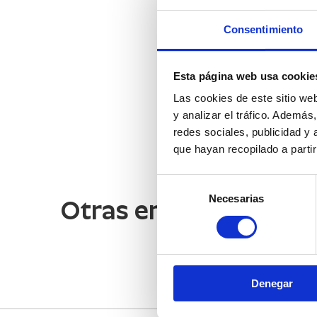
Consentimiento
Esta página web usa cookie
Las cookies de este sitio we
y analizar el tráfico. Ademá
redes sociales, publicidad y
que hayan recopilado a parti
Selección
Necesarias
de
Otras empresas de in
consentimiento
Denegar