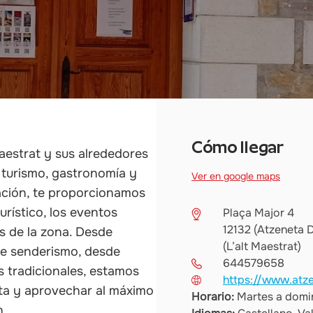
Cómo llegar
aestrat y sus alrededores
 turismo, gastronomía y
Ver en google maps
mación, te proporcionamos
urístico, los eventos
Plaça Major 4
12132 (Atzeneta 
as de la zona. Desde
(L’alt Maestrat)
de senderismo, desde
644579658
s tradicionales, estamos
https://www.atze
sita y aprovechar al máximo
Horario:
Martes a domin
n.