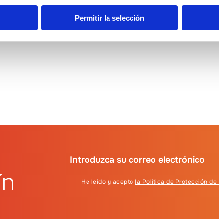
terés
Permitir la selección
ín
He leído y acepto
la Política de Protección de