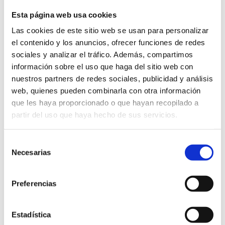
Esta página web usa cookies
Paseo Buena Vista 11
12100 (Grau De Castelló (castelló De La Plana))
Las cookies de este sitio web se usan para personalizar
964282057
el contenido y los anuncios, ofrecer funciones de redes
https://casajuanitograu.es/
sociales y analizar el tráfico. Además, compartimos
Horario:
Lunes, Jueves, Viernes y Sabado: 13:00h -
información sobre el uso que haga del sitio web con
16:00h/20:30h - 23:00h | Martes y Domingo: 13:00h -
nuestros partners de redes sociales, publicidad y análisis
16:00h | Miércoles cerrado.
web, quienes pueden combinarla con otra información
Idiomas:
Castellano, Valenciano
que les haya proporcionado o que hayan recopilado a
partir del uso que haya hecho de sus servicios.
SITUACIÓN GEOGRÁFICA
Selección
Necesarias
de
consentimiento
Preferencias
Estadística