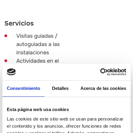
Servicios
Visitas guiadas /
autoguiadas a las
instalaciones
Actividades en el
medio natural
Eventos
gastronómicos
Consentimiento
Detalles
Acerca de las cookies
Actividades
didácticas /
Esta página web usa cookies
interpretativas
Visitas y
Las cookies de este sitio web se usan para personalizar
el contenido y los anuncios, ofrecer funciones de redes
experiencias en
sociales y analizar el tráfico. Además, compartimos