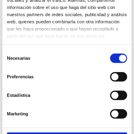
museo / centro de
información sobre el uso que haga del sitio web con
interpretación
nuestros partners de redes sociales, publicidad y análisis
Otros (especificar)
web, quienes pueden combinarla con otra información
que les haya proporcionado o que hayan recopilado a
Cómo llegar
partir del uso que haya hecho de sus servicios.
Ver en google maps
Selección
Avda. Castellón 6
Necesarias
de
12221 (Tales)
consentimiento
(La Plana Baixa)
Preferencias
964613000
https://visitespadanmijares.com/
Horario:
De lunes a viernes de 09:00h a 14:00h
Estadística
Idiomas:
Castellano, Valenciano, Inglés
Marketing
SITUACIÓN GEOGRÁFICA