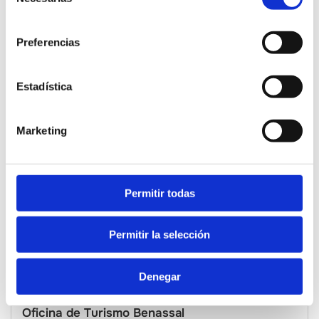
de
Oficina de Turismo Argelita
consentimiento
ARGELITA
Preferencias
Estadística
Marketing
Permitir todas
Permitir la selección
Denegar
Oficina de Turismo Benassal