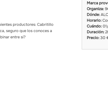
Marca prov
Organiza:
9
Dónde:
ALC
Horario:
Com
uientes productores: Cabritillo
Cuándo:
01
sca, seguro que los conoces a
Duración:
2
inar entre sí?
Precio:
30 