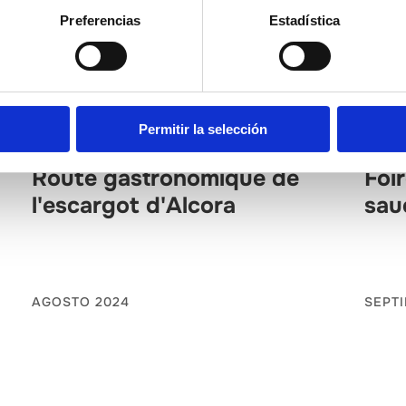
Preferencias
Estadística
Permitir la selección
L’Alcalatén
Alto
Route gastronomique de
Foi
l'escargot d'Alcora
sau
AGOSTO 2024
SEPT