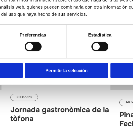
 análisis web, quienes pueden combinarla con otra información q
r del uso que haya hecho de sus servicios.
Preferencias
Estadística
Permitir la selección
Els Ports
Alto
Jornada gastronòmica de la
Pin
tòfona
Fec