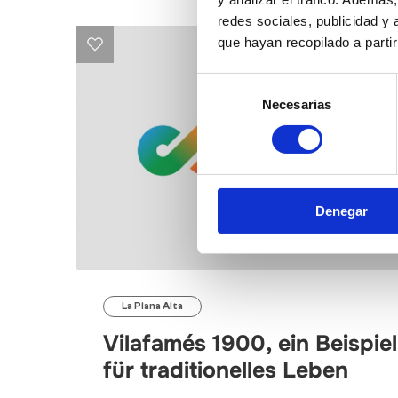
redes sociales, publicidad y
que hayan recopilado a parti
Selección
Necesarias
de
consentimiento
Denegar
La Plana Alta
Vilafamés 1900, ein Beispiel
für traditionelles Leben