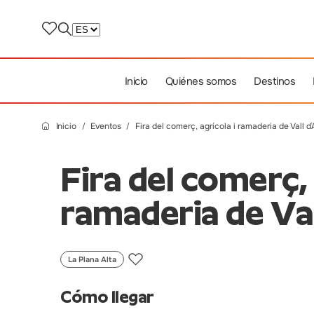
Inicio
Quiénes somos
Destinos
Inicio
Eventos
Fira del comerç, agrícola i ramaderia de Vall d
Fira del comerç, 
ramaderia de Val
La Plana Alta
Cómo llegar