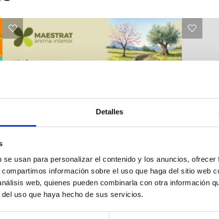
Detalles
s
b se usan para personalizar el contenido y los anuncios, ofrecer
s, compartimos información sobre el uso que haga del sitio web 
La P
 análisis web, quienes pueden combinarla con otra información q
Kon
r del uso que haya hecho de sus servicios.
Tau