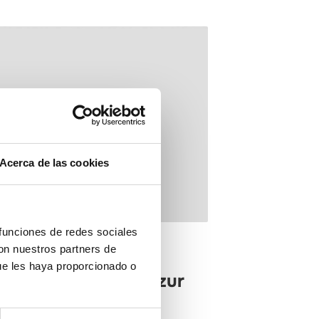
Acerca de las cookies
 funciones de redes sociales
con nuestros partners de
lana Alta
ue les haya proporcionado o
ferenz "Vom Meer zur
la Oropesa".