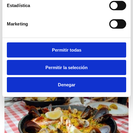
Estadística
Marketing
Alto Palancia
Permitir todas
I FERIA NAVIDEÑA DE LA TRUFA Y DEL
PRODUCTO DEL ALTO PALANCIA
Permitir la selección
18 DICIEMBRE 2024
Denegar