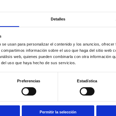
Detalles
s
b se usan para personalizar el contenido y los anuncios, ofrecer
s, compartimos información sobre el uso que haga del sitio web 
 análisis web, quienes pueden combinarla con otra información q
r del uso que haya hecho de sus servicios.
La Plana Alta
Els 
Preferencias
Estadística
Artichoke and Orange
Tro
Gastronomic Festival
Mor
Permitir la selección