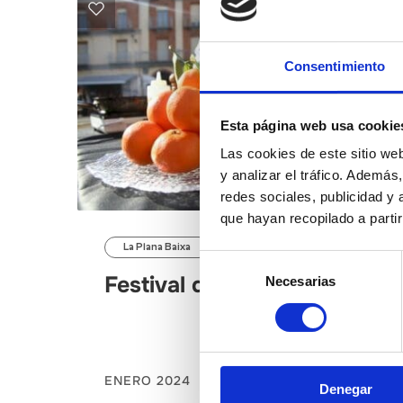
Consentimiento
Esta página web usa cookie
Las cookies de este sitio we
y analizar el tráfico. Ademá
redes sociales, publicidad y
que hayan recopilado a parti
La Plana Baixa
Selección
Festival de Clemenules
Necesarias
de
consentimiento
ENERO 2024
Denegar