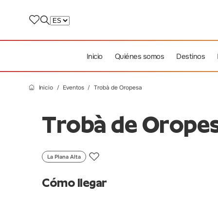
Inicio
Quiénes somos
Destinos
Inicio
Eventos
Trobà de Oropesa
Trobà de Orope
La Plana Alta
Cómo llegar