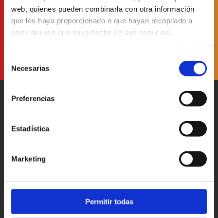
web, quienes pueden combinarla con otra información
He leído y acepto
la Política de Protección de Datos
que les haya proporcionado o que hayan recopilado a
partir del uso que haya hecho de sus servicios.
Selección
Necesarias
de
consentimiento
Preferencias
Estadística
Patronato Provincial de
Turismo Diputación Provincial
Marketing
Av. Vall d’Uixó, 25 - 12004,
Castellón de la Plana
T. 964 35 96 00
castellorutadesabor@dipcas.es
Permitir todas