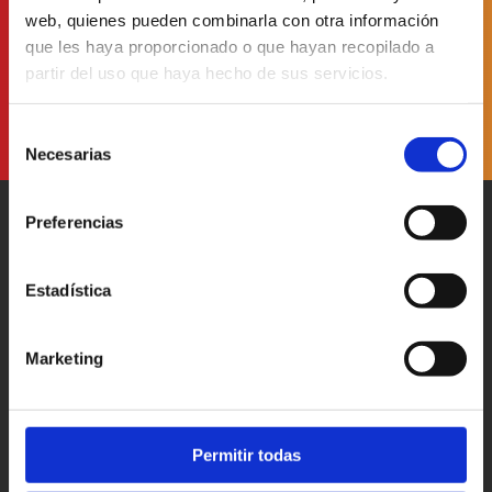
web, quienes pueden combinarla con otra información
He leído y acepto
la Política de Protección de Datos
que les haya proporcionado o que hayan recopilado a
partir del uso que haya hecho de sus servicios.
Selección
Necesarias
de
consentimiento
Preferencias
Estadística
Patronato Provincial de
Turismo Diputación Provincial
Marketing
Av. Vall d’Uixó, 25 - 12004,
Castellón de la Plana
T. 964 35 96 00
castellorutadesabor@dipcas.es
Permitir todas