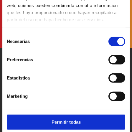
web, quienes pueden combinarla con otra información
He leído y acepto
la Política de Protección de Datos
que les haya proporcionado o que hayan recopilado a
partir del uso que haya hecho de sus servicios.
Selección
Necesarias
de
consentimiento
Preferencias
Estadística
Patronato Provincial de
Turismo Diputación Provincial
Marketing
Av. Vall d’Uixó, 25 - 12004,
Castellón de la Plana
T. 964 35 96 00
castellorutadesabor@dipcas.es
Permitir todas