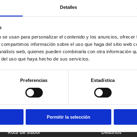
Detalles
s
b se usan para personalizar el contenido y los anuncios, ofrecer
s, compartimos información sobre el uso que haga del sitio web 
ín
 análisis web, quienes pueden combinarla con otra información q
He leído y acepto
la Política de Protección de
r del uso que haya hecho de sus servicios.
Preferencias
Estadística
Permitir la selección
Ruta de Sabor
Destinos