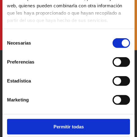
web, quienes pueden combinarla con otra información
He leído y acepto
la Política de Protección de Datos
que les haya proporcionado o que hayan recopilado a
partir del uso que haya hecho de sus servicios.
Selección
Necesarias
de
consentimiento
Preferencias
Estadística
Patronato Provincial de
Turismo Diputación Provincial
Marketing
Av. Vall d’Uixó, 25 - 12004,
Castellón de la Plana
T. 964 35 96 00
castellorutadesabor@dipcas.es
Permitir todas