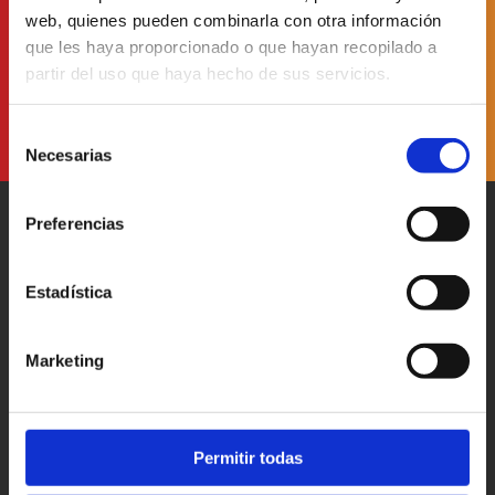
web, quienes pueden combinarla con otra información
He leído y acepto
la Política de Protección de Datos
que les haya proporcionado o que hayan recopilado a
partir del uso que haya hecho de sus servicios.
Selección
Necesarias
de
consentimiento
Preferencias
Estadística
Patronato Provincial de
Turismo Diputación Provincial
Marketing
Av. Vall d’Uixó, 25 - 12004,
Castellón de la Plana
T. 964 35 96 00
castellorutadesabor@dipcas.es
Permitir todas