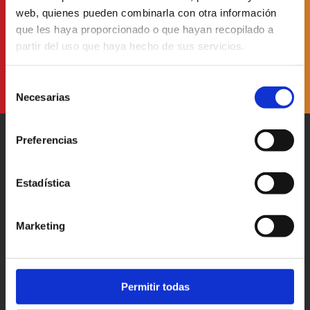
web, quienes pueden combinarla con otra información
He leído y acepto
la Política de Protección de Datos
que les haya proporcionado o que hayan recopilado a
partir del uso que haya hecho de sus servicios.
Selección
Necesarias
de
consentimiento
Preferencias
Estadística
Patronato Provincial de
Turismo Diputación Provincial
Marketing
Av. Vall d’Uixó, 25 - 12004,
Castellón de la Plana
T. 964 35 96 00
castellorutadesabor@dipcas.es
Permitir todas