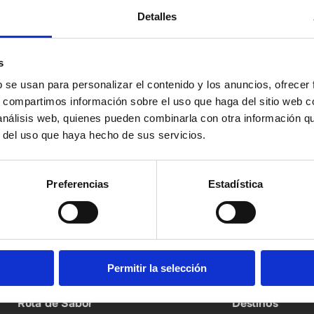
Detalles
s
b se usan para personalizar el contenido y los anuncios, ofrecer
s, compartimos información sobre el uso que haga del sitio web 
ín
 análisis web, quienes pueden combinarla con otra información q
He leído y acepto
la Política de Protección de
r del uso que haya hecho de sus servicios.
Preferencias
Estadística
Permitir la selección
Ruta de Sabor
Destinos