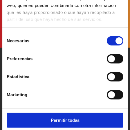
web, quienes pueden combinarla con otra información
He leído y acepto
la Política de Protección de Datos
que les haya proporcionado o que hayan recopilado a
partir del uso que haya hecho de sus servicios.
Selección
Necesarias
de
consentimiento
Preferencias
Estadística
Patronato Provincial de
Turismo Diputación Provincial
Marketing
Av. Vall d’Uixó, 25 - 12004,
Castellón de la Plana
T. 964 35 96 00
castellorutadesabor@dipcas.es
Permitir todas