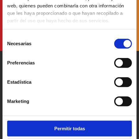
web, quienes pueden combinarla con otra información
He leído y acepto
la Política de Protección de Datos
que les haya proporcionado o que hayan recopilado a
partir del uso que haya hecho de sus servicios.
Selección
Necesarias
de
consentimiento
Preferencias
Estadística
Patronato Provincial de
Turismo Diputación Provincial
Marketing
Av. Vall d’Uixó, 25 - 12004,
Castellón de la Plana
T. 964 35 96 00
castellorutadesabor@dipcas.es
Permitir todas