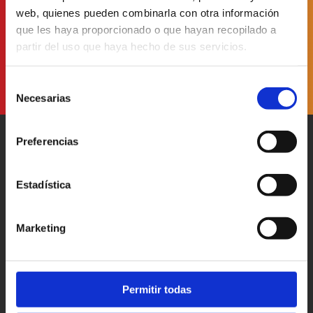
web, quienes pueden combinarla con otra información
He leído y acepto
la Política de Protección de Datos
que les haya proporcionado o que hayan recopilado a
partir del uso que haya hecho de sus servicios.
Selección
Necesarias
de
consentimiento
Preferencias
Estadística
Patronato Provincial de
Turismo Diputación Provincial
Marketing
Av. Vall d’Uixó, 25 - 12004,
Castellón de la Plana
T. 964 35 96 00
castellorutadesabor@dipcas.es
Permitir todas