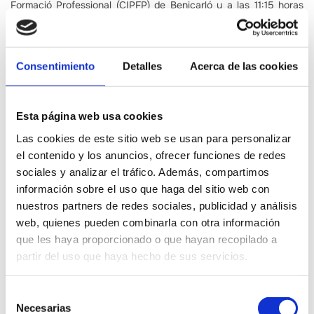
Formació Professional (CIPFP) de Benicarló y a las 11:15 horas
una cata de AOVES de Castellón impartida por Paloma Roures,
especialista en Olivicultura y Elaiotécnia y catadora de aceites
de Intercoop Consultoría.
Consentimiento
Detalles
Acerca de las cookies
La jornada la cerrará la mesa redonda ‘Turismo y Gastronomía’
en la que participarán: Joan Viana, jefe del Departamento de
Hostelería y Turismo de Centre Integrat Públic de Formació
Esta página web usa cookies
Professional (CIPFP) de Benicarló; Rafael Miralles, presidente de
Las cookies de este sitio web se usan para personalizar
la Asociación de Hostelería de Vinaròs; y José María Roldán,
el contenido y los anuncios, ofrecer funciones de redes
tutor de ciclo formativo Grado Medio Cocina y Gastronomía de
sociales y analizar el tráfico. Además, compartimos
Centre Integrat Públic de Formació Professional (CIPFP) de
información sobre el uso que haga del sitio web con
Benicarló.
nuestros partners de redes sociales, publicidad y análisis
Todas aquellas personas que estén interesadas en participar de
web, quienes pueden combinarla con otra información
la jornada gratuita, pueden reservar su plaza en el teléfono
964
que les haya proporcionado o que hayan recopilado a
35 99 50
o a través del email
crsinscripciones@gmail.com
. Las
partir del uso que haya hecho de sus servicios.
inscripciones son gratuitas y limitadas.
Selección
Necesarias
de