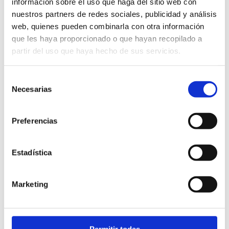
información sobre el uso que haga del sitio web con
nuestros partners de redes sociales, publicidad y análisis
web, quienes pueden combinarla con otra información
que les haya proporcionado o que hayan recopilado a
partir del uso que haya hecho de sus servicios.
Selección
Necesarias
de
consentimiento
Preferencias
JUEVES, 05 OCTUBRE 2023
La Diputación de Castellón reúne en Vinaròs
Estadística
la mejor gastronomía de la provincia en el II
Festival Gastronómico Castelló Ruta de Sabor
Marketing
Castelló Ruta de Sabor
Permitir todas