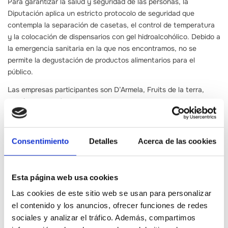
Para garantizar la salud y seguridad de las personas, la
Diputación aplica un estricto protocolo de seguridad que
contempla la separación de casetas, el control de temperatura
y la colocación de dispensarios con gel hidroalcohólico. Debido a
la emergencia sanitaria en la que nos encontramos, no se
permite la degustación de productos alimentarios para el
público.
Las empresas participantes son D’Armela, Fruits de la terra,
Martí Roca Ecològic, Nature Tasty, Tot de Poble, Tomata de
Penjar, Palancia Sabores de Vida, Olis Cuquello, Croquellanas,
Bodega Mas de Rander,Belluga Gourmet y Bolissim.
Consentimiento
Detalles
Acerca de las cookies
Esta página web usa cookies
Las cookies de este sitio web se usan para personalizar
Contenidos relacionados
el contenido y los anuncios, ofrecer funciones de redes
sociales y analizar el tráfico. Además, compartimos