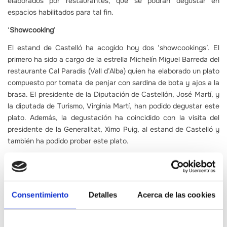
elaborados por restaurantes, que se podrán degustar en
espacios habilitados para tal fin.
‘
Showcooking
’
El estand de Castelló ha acogido hoy dos ‘showcookings’. El
primero ha sido a cargo de la estrella Michelín Miguel Barreda del
restaurante Cal Paradís (Vall d’Alba) quien ha elaborado un plato
compuesto por tomata de penjar con sardina de bota y ajos a la
brasa. El presidente de la Diputación de Castellón, José Martí, y
la diputada de Turismo, Virginia Martí, han podido degustar este
plato. Además, la degustación ha coincidido con la visita del
presidente de la Generalitat, Ximo Puig, al estand de Castelló y
también ha podido probar este plato.
El segundo ‘showcooking’ ha sido a cargo de Alejandra Herrador
y Emmanuel Carlucci del restaurante Atalaya (Alcalà de Xivert)
quienes ha preparado alcachofa de Benicarló con crema de
queso combinado con aceite de sobrasada con acabado de
Consentimiento
Detalles
Acerca de las cookies
trufa.