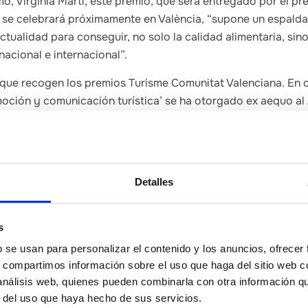
o, Virginia Martí, este premio, que será entregado por el pre
 se celebrará próximamente en València, “supone un espalda
actualidad para conseguir, no solo la calidad alimentaria, si
 nacional e internacional”.
 que recogen los premios Turisme Comunitat Valenciana. En c
moción y comunicación turística’ se ha otorgado ex aequo al
or por llevar a cabo acciones de promoción y comunicación 
o, se ensalzan las iniciativas desarrolladas a través de la ma
or suponer una mejora clara del posicionamiento en los merc
”.
Detalles
 Diputación como la diputada de Turismo, por otro lado, han
recaído en entidades o empresas de la provincia, “lo que ref
s
eguir avanzando como destino seguro y de calidad en el merc
b se usan para personalizar el contenido y los anuncios, ofrecer
 Gasulla, que ha recibido el premio en la modalidad ‘al turism
s, compartimos información sobre el uso que haga del sitio web 
 económico sostenible, la generación de empleo y reducción 
 análisis web, quienes pueden combinarla con otra información q
a protección del medio ambiente, además de fomentar los valo
r del uso que haya hecho de sus servicios.
.