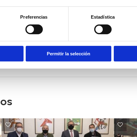
mio a «la formación, investigación e innovación turística», q
Preferencias
Estadística
sarrollar proyectos de investigación que comportan un incr
turístico valenciano”.
Permitir la selección
dos