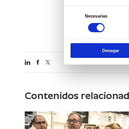
Selección
Junto a él, aparece el pre
Necesarias
de
Cooperativa Viver por de
consentimiento
competitividad del sector 
Denegar
Contenidos relaciona