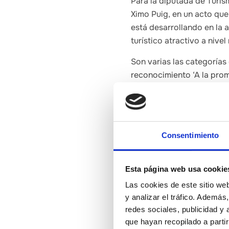
Para la diputada de Turism
Ximo Puig, en un acto que
está desarrollando en la 
turístico atractivo a nivel
Son varias las categorías
reconocimiento ‘A la pro
y a Castelló Ruta del Sab
singulares. En este sentid
Diputación de Castellón p
aumento del flujo turístico
Consentimiento
Tanto el presidente de la
otros galardones que han 
Esta página web usa cookie
se están realizando por s
Las cookies de este sitio we
del Parc Natural Valltorta
y analizar el tráfico. Ademá
contribuir al crecimiento
redes sociales, publicidad y
eficiente de recursos y l
que hayan recopilado a parti
diversidad del patrimonio