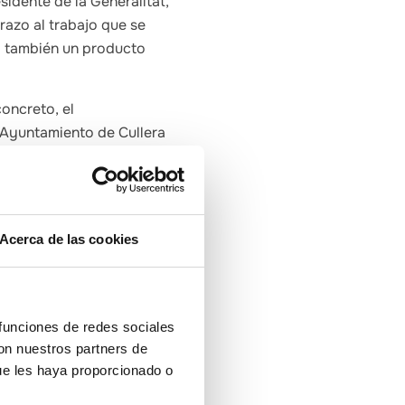
sidente de la Generalitat,
razo al trabajo que se
no también un producto
oncreto, el
 Ayuntamiento de Cullera
turísticas nuevas y
rca de calidad de la
ados e incidir en un
Acerca de las cookies
 puesto también en valor
leja el gran trabajo que
ado turístico. Es el caso
 funciones de redes sociales
o sostenible’ por
con nuestros partners de
de pobreza, el uso
ue les haya proporcionado o
res culturales y la