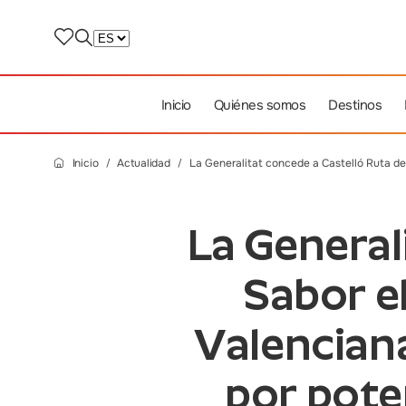
Inicio
Quiénes somos
Destinos
Inicio
Actualidad
La Generalitat concede a Castelló Ruta de 
La General
Sabor e
Valencian
por poten