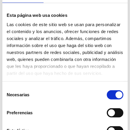
que “este reconocimiento es la suma de muchos esfuerzos, del
trabajo y la dedicación de las empresas y entidades adheridas a
Esta página web usa cookies
Castelló Ruta de Sabor para hacer de la gastronomía de la
provincia una experiencia única, transformando grandes
Las cookies de este sitio web se usan para personalizar
productos en una gran cocina que invita a venir a Castellón y a
el contenido y los anuncios, ofrecer funciones de redes
volver una y otra vez a conocer toda nuestra tierra”, ha
sociales y analizar el tráfico. Además, compartimos
resaltado.
información sobre el uso que haga del sitio web con
nuestros partners de redes sociales, publicidad y análisis
web, quienes pueden combinarla con otra información
que les haya proporcionado o que hayan recopilado a
partir del uso que haya hecho de sus servicios.
Contenidos relacionados
Selección
Necesarias
de
consentimiento
Preferencias