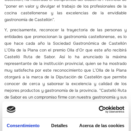
“poner en valor y divulgar el trabajo de los profesionales de la
cocina castellonense y las excelencias de la envidiable
gastronomía de Castellón”.
Y, precisamente, reconocer la trayectoria de las personas y
entidades que promocionan la gastronomía castellonense, es lo
que hace cada año la Sociedad Gastronómica de Castellón
L’Olla de la Plana con el premio Olla d’Or que este año recibirá
Castelló Ruta de Sabor. Así lo ha anunciado la máxima
representante de la institución provincial, quien se ha mostrado
muy satisfecha por este reconocimiento que L’Olla de la Plana
otorgará a la marca de la Diputación de Castellón que permite
conocer de cerca y saborear la excelencia y calidad de los
mejores productos y gastronomía de la provincia. “Castelló Ruta
de Sabor es un compromiso firme con nuestra gastronomía y sus
protagonistas, así como con el potencial que tiene nuestra
provincia”, ha destacado Marta Barrachina.
De este modo, la presidenta de la Diputación ha celebrado la
Consentimiento
Detalles
Acerca de las cookies
distinción que recibirá Castelló Ruta de Sabor y ha asegurado