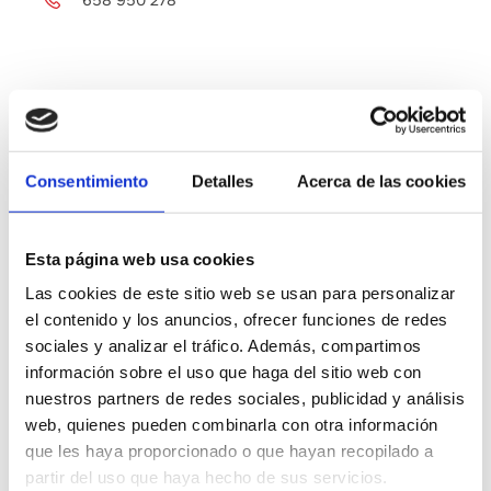
Otras empresas de interés
Consentimiento
Detalles
Acerca de las cookies
Aceites Serrat Natura
Esta página web usa cookies
Las cookies de este sitio web se usan para personalizar
Cooperativa Nuestra Señora De
el contenido y los anuncios, ofrecer funciones de redes
Loreto
sociales y analizar el tráfico. Además, compartimos
información sobre el uso que haga del sitio web con
Hort Del Manyano
nuestros partners de redes sociales, publicidad y análisis
web, quienes pueden combinarla con otra información
que les haya proporcionado o que hayan recopilado a
partir del uso que haya hecho de sus servicios.
Segortrufa Sl