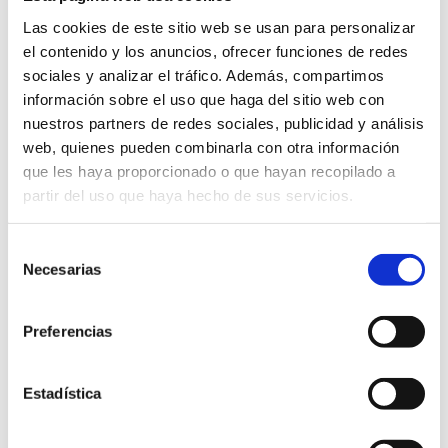
Las cookies de este sitio web se usan para personalizar
el contenido y los anuncios, ofrecer funciones de redes
sociales y analizar el tráfico. Además, compartimos
información sobre el uso que haga del sitio web con
Otras empresas de interés
nuestros partners de redes sociales, publicidad y análisis
web, quienes pueden combinarla con otra información
Cuni-Hedreres
que les haya proporcionado o que hayan recopilado a
BENASSAL
partir del uso que haya hecho de sus servicios.
Hort Del Manyano
Selección
Necesarias
de
consentimiento
La Canetana Bodega
Preferencias
CANET LO ROIG
Estadística
Era