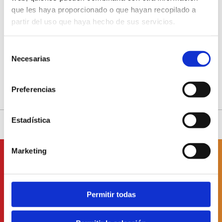
que les haya proporcionado o que hayan recopilado a
Bodega Les Useres
partir del uso que haya hecho de sus servicios.
LES USERES
Selección
Bodega Almarós
Necesarias
de
consentimiento
Preferencias
Estadística
Marketing
Suscríbete a
nuestro boletín
Permitir todas
He leído y acepto
la Política de Protección de Datos