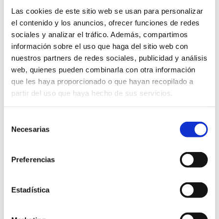
Las cookies de este sitio web se usan para personalizar
el contenido y los anuncios, ofrecer funciones de redes
sociales y analizar el tráfico. Además, compartimos
Otras empresas de interés
información sobre el uso que haga del sitio web con
nuestros partners de redes sociales, publicidad y análisis
web, quienes pueden combinarla con otra información
Mos De Bresca - Miel Ecológica
que les haya proporcionado o que hayan recopilado a
partir del uso que haya hecho de sus servicios.
Begoña Antequera
Selección
Necesarias
de
consentimiento
Hort Del Manyano
Preferencias
Estadística
Coop. Agrícola Montán