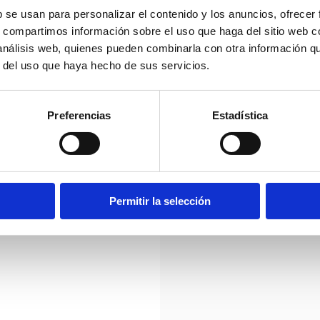
info@orodealtur
iones dedicadas al cultivo
b se usan para personalizar el contenido y los anuncios, ofrecer
https://orodealt
nuestra propia almazara,
s, compartimos información sobre el uso que haga del sitio web 
Idiomas:
Castellano, Va
 a la tecnología más
 análisis web, quienes pueden combinarla con otra información q
r del uso que haya hecho de sus servicios.
eramente excepcional.
SITUACIÓN GEOGRÁFI
Preferencias
Estadística
Permitir la selección