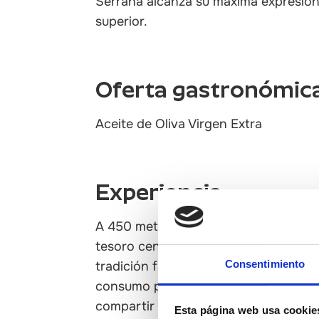
Serrana alcanza su máxima expresión
superior.
Oferta gastronómic
Aceite de Oliva Virgen Extra
Experiencia
A 450 metros de altitud, en Altura, C
tesoro centenario: la variedad Serr
Consentimiento
tradición familiar que comenzó elabo
consumo propio se ha transformado 
compartir con el mundo uno de los me
Esta página web usa cookie