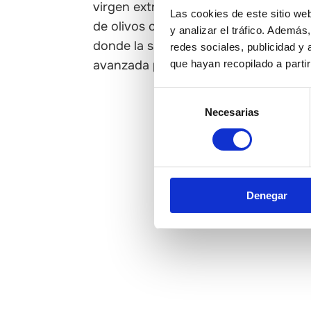
virgen extra de España. Tras generac
Las cookies de este sitio we
de olivos centenarios, hemos creado 
y analizar el tráfico. Ademá
donde la sabiduría tradicional se une
redes sociales, publicidad y
que hayan recopilado a parti
avanzada para crear un AOVE verdad
Selección
Necesarias
de
consentimiento
Denegar