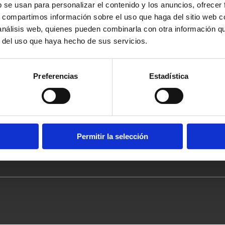
b se usan para personalizar el contenido y los anuncios, ofrecer
s, compartimos información sobre el uso que haga del sitio web 
 análisis web, quienes pueden combinarla con otra información q
Ruta de Sabor
Destinos
r del uso que haya hecho de sus servicios.
Ruta de la Cultura Pesquera
Alto Mijares
Ruta de la Naranja
Alto Palancia
Preferencias
Estadística
Ruta del Aceite y de los Olivos Milenarios
El Baix Maestrat
Ruta del Vino de Castellón
Els Ports
Territorios de la Trufa, el tesoro escondido
L'Alcalatén
Territorios Queseros
l'Alt Maestrat
La Plana Alta
Permitir la selección
La Plana Baixa