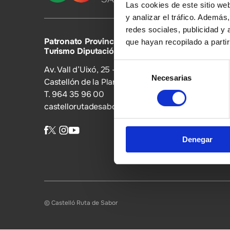
Las cookies de este sitio we
y analizar el tráfico. Ademá
redes sociales, publicidad y
Patronato Provincial de
que hayan recopilado a parti
Turismo Diputación Provincial
Selección
Av. Vall d’Uixó, 25 - 12004,
Necesarias
de
Castellón de la Plana
consentimiento
T. 964 35 96 00
castellorutadesabor@dipcas.es
Denegar
© Castelló Ruta de Sabor