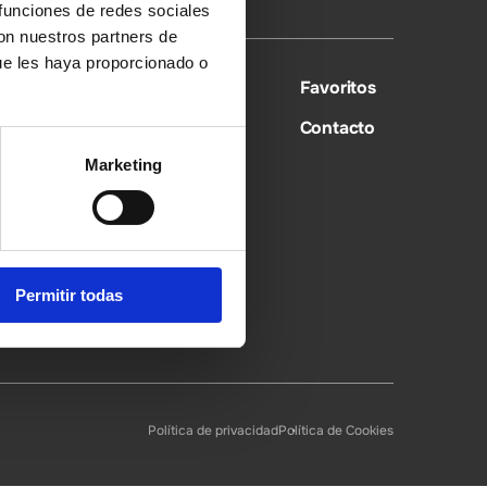
 funciones de redes sociales
con nuestros partners de
ue les haya proporcionado o
Experiencias
Favoritos
Turismo
Contacto
Eventos
Marketing
Actualidad
Permitir todas
Política de privacidad
Política de Cookies