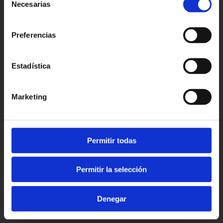
Necesarias
de
Patronato Provincial de
Turismo Diputación Provincial
consentimiento
Av. Vall d’Uixó, 25 - 12004,
Preferencias
Castellón de la Plana
T. 964 35 96 00
castellorutadesabor@dipcas.es
Estadística
Marketing
Experiencias
Favoritos
Turismo
Permitir todas
Eventos
Contacto
Actualidad
Permitir la selección
© Castelló Ruta de Sabor
Denegar
Política de privacidad
Política de Cookies