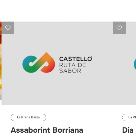
La Plana Baixa
La P
Assaborint Borriana
Dia 