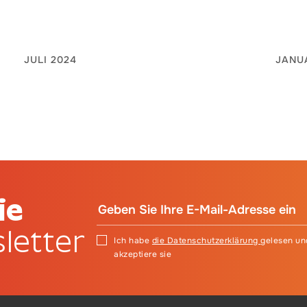
JULI 2024
JANU
ie
letter
Ich habe
die Datenschutzerklärung
gelesen un
akzeptiere sie