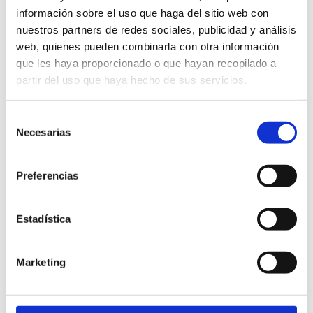
información sobre el uso que haga del sitio web con
nuestros partners de redes sociales, publicidad y análisis
web, quienes pueden combinarla con otra información
que les haya proporcionado o que hayan recopilado a
partir del uso que haya hecho de sus servicios.
Selección
Necesarias
de
consentimiento
Preferencias
FREITAG, 14 DEZEMBER 2018
Le Conseil provincial fait de la publicité virale
Estadística
pour valoriser les agrumes de Castellón
Castelló Ruta de Sabor
Marketing