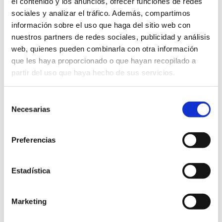
el contenido y los anuncios, ofrecer funciones de redes
sociales y analizar el tráfico. Además, compartimos
información sobre el uso que haga del sitio web con
nuestros partners de redes sociales, publicidad y análisis
web, quienes pueden combinarla con otra información
Rutas gastronómicas
que les haya proporcionado o que hayan recopilado a
partir del uso que haya hecho de sus servicios.
Selección
Necesarias
de
consentimiento
Ruta de la Naranja
Preferencias
Estadística
SABER MÁS
Marketing