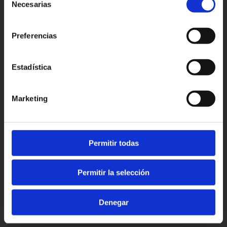
Necesarias
de
Patronato Provincial de
Turismo Diputación Provincial
consentimiento
Av. Vall d’Uixó, 25 - 12004,
Preferencias
Castellón de la Plana
T. 964 35 96 00
castellorutadesabor@dipcas.es
Estadística
Marketing
Experiences
Favorites
Tourism
Permitir todas
Events
Contact
News
Permitir la selección
© Castelló Ruta de Sabor
Denegar
Privacy Policy
Política de Cookies