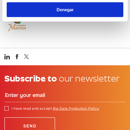
Denegar
Marisa Oranges
Subscribe to
our newsletter
I have read and accept
the Data Protection Policy