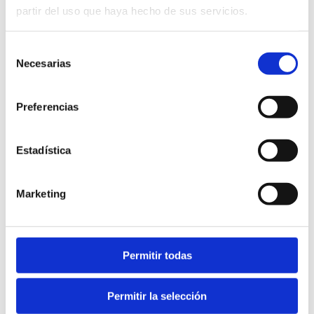
partir del uso que haya hecho de sus servicios.
Selección
LEARN MORE
Necesarias
de
consentimiento
Preferencias
Other companies of interest
Estadística
1893 Hotel Boutique
Marketing
Onda Tourist Office
Permitir todas
Office du tourisme d'Alger
Permitir la selección