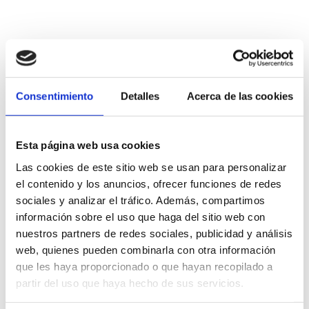
Other companies of interest
Confiteria Gallench
Consentimiento
Detalles
Acerca de las cookies
Esta página web usa cookies
Sisyph Bar-Restaurant
Las cookies de este sitio web se usan para personalizar
el contenido y los anuncios, ofrecer funciones de redes
sociales y analizar el tráfico. Además, compartimos
Segorbe Oil Museum
información sobre el uso que haga del sitio web con
nuestros partners de redes sociales, publicidad y análisis
web, quienes pueden combinarla con otra información
que les haya proporcionado o que hayan recopilado a
Alcovi Winery
partir del uso que haya hecho de sus servicios.