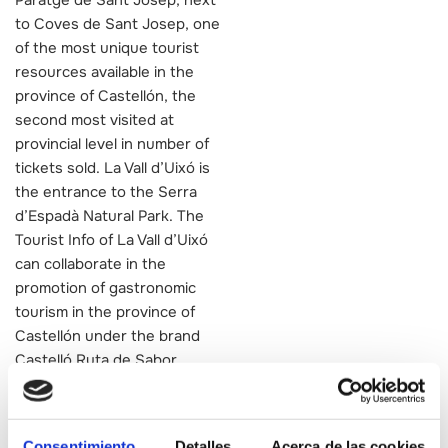
to Coves de Sant Josep, one
of the most unique tourist
resources available in the
province of Castellón, the
second most visited at
provincial level in number of
tickets sold. La Vall d’Uixó is
the entrance to the Serra
d’Espadà Natural Park. The
Tourist Info of La Vall d’Uixó
can collaborate in the
promotion of gastronomic
tourism in the province of
Castellón under the brand
Castelló Ruta de Sabor,
reinforcing and promoting
the structuring of the offer
and local agents in order to
Consentimiento
Detalles
Acerca de las cookies