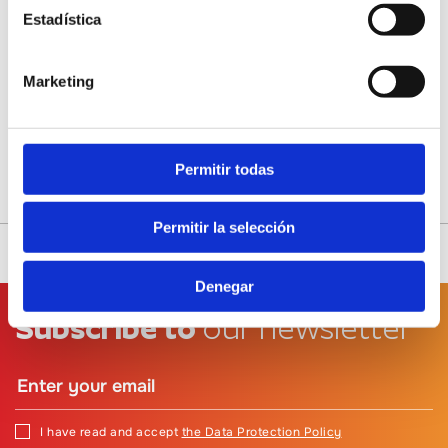
Estadística
Restaurant et chambres Cabrit
Marketing
Fremdenverkehrsamt Benassal
Permitir todas
Permitir la selección
Denegar
Subscribe to
our newsletter
I have read and accept
the Data Protection Policy