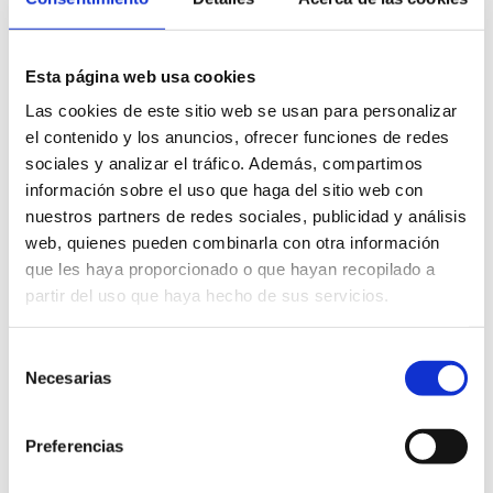
create a tourist product
around the gastronomic
heritage.
Esta página web usa cookies
Las cookies de este sitio web se usan para personalizar
el contenido y los anuncios, ofrecer funciones de redes
sociales y analizar el tráfico. Además, compartimos
información sobre el uso que haga del sitio web con
nuestros partners de redes sociales, publicidad y análisis
web, quienes pueden combinarla con otra información
que les haya proporcionado o que hayan recopilado a
Other companies of interest
partir del uso que haya hecho de sus servicios.
Las Viñas Viejas
Selección
Necesarias
de
consentimiento
Bardomus Öle
Preferencias