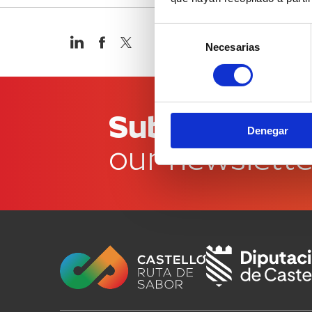
Selección
Necesarias
de
consentimiento
Subscribe to
Denegar
our newslette