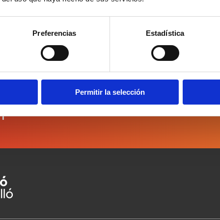
Preferencias
Estadística
Permitir la selección
r
I have read and accept
the Data Protection Po