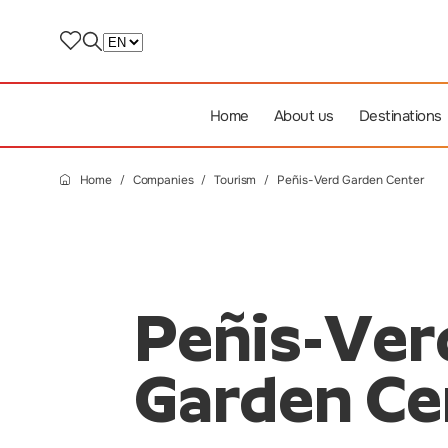
Home
About us
Destinations
Home
Companies
Tourism
Peñis-Verd Garden Center
Peñis-Ver
Garden Ce