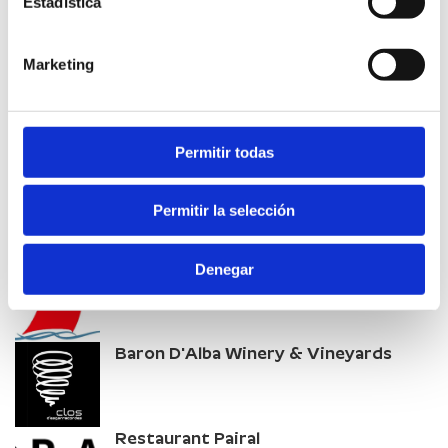
Estadística
Marketing
LEARN MORE
Permitir todas
Permitir la selección
Other companies of interest
Caffé del Mar
Denegar
PEÑÍSCOLA
Baron D'Alba Winery & Vineyards
Restaurant Pairal