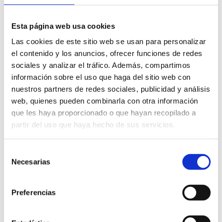
Esta página web usa cookies
Gastronomic routes
Las cookies de este sitio web se usan para personalizar
el contenido y los anuncios, ofrecer funciones de redes
sociales y analizar el tráfico. Además, compartimos
información sobre el uso que haga del sitio web con
nuestros partners de redes sociales, publicidad y análisis
web, quienes pueden combinarla con otra información
Castellón Wine Route
que les haya proporcionado o que hayan recopilado a
partir del uso que haya hecho de sus servicios.
Selección
Necesarias
LEARN MORE
de
consentimiento
Preferencias
Truffle Territories, a hidden treasure