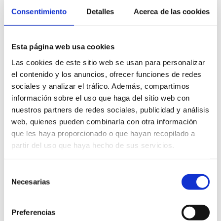
Consentimiento
Detalles
Acerca de las cookies
Esta página web usa cookies
Las cookies de este sitio web se usan para personalizar
el contenido y los anuncios, ofrecer funciones de redes
Gastronomic routes
sociales y analizar el tráfico. Además, compartimos
información sobre el uso que haga del sitio web con
nuestros partners de redes sociales, publicidad y análisis
web, quienes pueden combinarla con otra información
que les haya proporcionado o que hayan recopilado a
Castellón Wine Route
partir del uso que haya hecho de sus servicios.
Selección
Necesarias
de
consentimiento
LEARN MORE
Preferencias