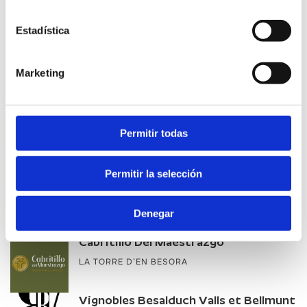
Estadística
Fishing Culture Route
Marketing
LEARN MORE
Permitir todas
Permitir la selección
Other companies of interest
Denegar
Cabritillo Del Maestrazgo
LA TORRE D’EN BESORA
Vignobles Besalduch Valls et Bellmunt