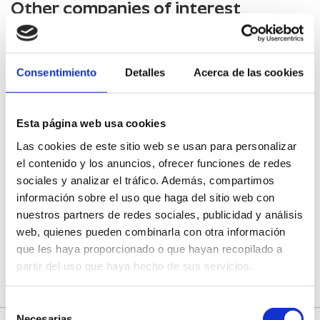
Other companies of interest
Oficina de Turismo Casa Abadia
CASTELLÓ DE LA PLANA
Consentimiento
Detalles
Acerca de las cookies
Agricultural Cooperative San Isidro
Castellón
Esta página web usa cookies
Las cookies de este sitio web se usan para personalizar
el contenido y los anuncios, ofrecer funciones de redes
Gastrobar Al Natural
sociales y analizar el tráfico. Además, compartimos
información sobre el uso que haga del sitio web con
nuestros partners de redes sociales, publicidad y análisis
Hostatgeria Sant Jaume
web, quienes pueden combinarla con otra información
que les haya proporcionado o que hayan recopilado a
partir del uso que haya hecho de sus servicios.
Selección
Necesarias