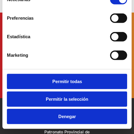
de
consentimiento
Preferencias
Subscribe to
our newsletter
Estadística
Marketing
I have read and accept
the Data Protection Policy
Permitir todas
Permitir la selección
Denegar
Patronato Provincial de