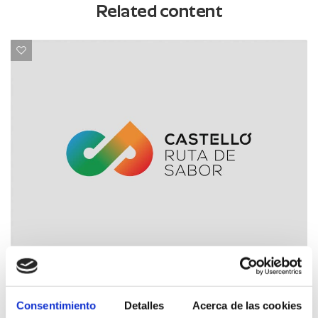
Related content
La Plana Alta
Consentimiento
Detalles
Acerca de las cookies
Journées de la citrouille