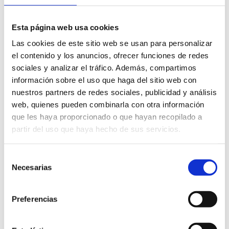
OCTOBER 2024
Esta página web usa cookies
Las cookies de este sitio web se usan para personalizar
el contenido y los anuncios, ofrecer funciones de redes
sociales y analizar el tráfico. Además, compartimos
información sobre el uso que haga del sitio web con
nuestros partners de redes sociales, publicidad y análisis
web, quienes pueden combinarla con otra información
que les haya proporcionado o que hayan recopilado a
partir del uso que haya hecho de sus servicios.
Selección
Necesarias
de
La Plana Baixa
consentimiento
Jornades gastronòmiques mengem a Vila-Real,
Preferencias
olla de la plana
OCTOBER 2024