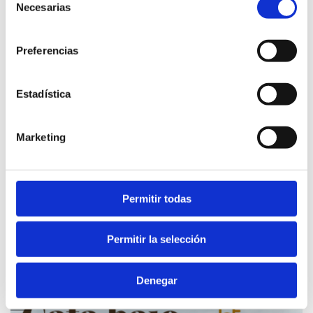
Necesarias
de
consentimiento
Preferencias
Estadística
Marketing
Permitir todas
l’Alt Maestrat
Permitir la selección
Foire de l'Ametlla
OCTOBER 2024
Denegar