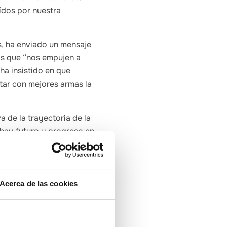
aídos por nuestra
s, ha enviado un mensaje
as que “nos empujen a
ha insistido en que
tar con mejores armas la
a de la trayectoria de la
 hay futuro y progreso en
ansformación y
do aparcados o
Acerca de las cookies
strategia de crecimiento
 la responsable de
sentarán en breve.