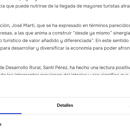
cia que puede nutrirse de la llegada de mayores turistas atr
ación, José Martí, que se ha expresado en términos parecido
resas, a las que anima a construir “desde ya mismo” sinergi
 turístico de valor añadido y diferenciada”. En este sentido 
ara desarrollar y diversificar la economía para poder afron
de Desarrollo Rural, Santi Pérez, ha hecho una lectura positiv
de los integrantes provienen del interior y eso significa que
e importante de esa lucha contra la despoblación”.
ón de la pandemia este 2020 ha trastocado los planes de tr
ló Ruta de Sabor’ “esto no significa que estos hayan queda
Detalles
 de la realidad, hemos trabajado para impulsar una nueva e
 paquetización y la comunicación de la marca”, ha explicado
des, que se concentran en cinco líneas de actuación, se pre
s