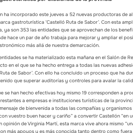
ón ha incorporado este jueves a 52 nuevas productoras de a
marca gastroturística ‘Castelló Ruta de Sabor’. Con esta ampl
a, ya son 353 las entidades que se aprovechan de los benefi
sde hace un par de año trabaja para mejorar y ampliar el po
astronómico más allá de nuestra demarcación.
entidades se ha materializado esta mañana en el Salón de R
 acto en el que se ha hecho entrega a todas las nuevas adhesi
 Ruta de Sabor’. Con ello ha concluido un proceso que ha du
tenido que superar auditorías y controles para avalar la cal
ue se han hecho efectivas hoy mismo 19 corresponden a pro
restantes a empresas e instituciones turísticas de la provinc
 mensaje de bienvenida a todas las compañías y organismos 
“con vuestro buen hacer y cariño” a convertir Castellón “en u
En opinión de Virginia Martí, esta marca vive ahora mismo “u
on más apoyos y es más conocida tanto dentro como fuera 