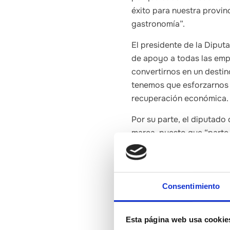
éxito para nuestra provin
gastronomía”.
El presidente de la Diput
de apoyo a todas las emp
convertirnos en un destino
tenemos que esforzarnos p
recuperación económica.
Por su parte, el diputado 
marca, puesto que “parte 
esa zona”. “Sois una part
A pesar de que la irrupci
resurgimiento de ‘Castel
Consentimiento
descartados. No más lejos
que pasará por mejorar la
Turismo. Todas las noveda
Esta página web usa cookie