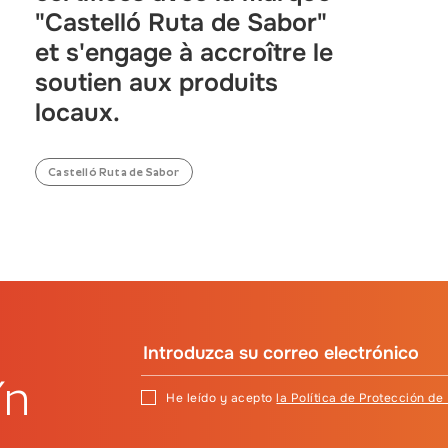
"Castelló Ruta de Sabor"
et s'engage à accroître le
soutien aux produits
locaux.
Castelló Ruta de Sabor
ín
He leído y acepto
la Política de Protección de