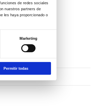
 funciones de redes sociales
con nuestros partners de
ue les haya proporcionado o
a primera ‘Fira de Nadal’
ra de productos
Marketing
stará abierta hasta el
Permitir todas