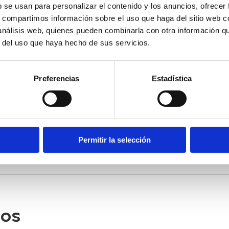
b se usan para personalizar el contenido y los anuncios, ofrecer
s, compartimos información sobre el uso que haga del sitio web 
 análisis web, quienes pueden combinarla con otra información q
LA FERIA DE NAVIDAD
r del uso que haya hecho de sus servicios.
mañana viernes, a partir de las 10 horas, se podrá visitar l
r’ en la plaza de las Aulas de Castelló de la Plana. La muest
Preferencias
Estadística
con la participación de una decena de productores locales, e
Permitir la selección
dos