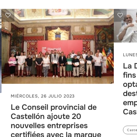
LUNES
La 
fin
opt
des
MIÉRCOLES, 26 JULIO 2023
emp
Le Conseil provincial de
Cas
Castellón ajoute 20
nouvelles entreprises
Caste
certifiées avec la marque