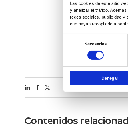
Las cookies de este sitio we
y analizar el tráfico. Ademá
redes sociales, publicidad y
MAÑANA VIERNES ABRE 
que hayan recopilado a parti
Cabe hacer mención de que 
de ‘Castelló Ruta de Sabo
Selección
Necesarias
de
artesanales, que contará 
consentimiento
domingo por la noche.
Denegar
Contenidos relaciona