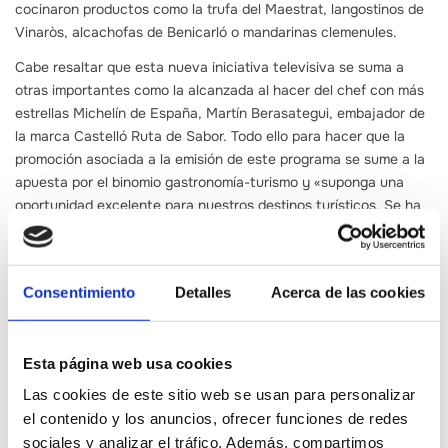
cocinaron productos como la trufa del Maestrat, langostinos de
Vinaròs, alcachofas de Benicarló o mandarinas clemenules.
Cabe resaltar que esta nueva iniciativa televisiva se suma a
otras importantes como la alcanzada al hacer del chef con más
estrellas Michelín de España, Martín Berasategui, embajador de
la marca Castelló Ruta de Sabor. Todo ello para hacer que la
promoción asociada a la emisión de este programa se sume a la
apuesta por el binomio gastronomía-turismo y «suponga una
oportunidad excelente para nuestros destinos turísticos. Se ha
demostrado que el patrimonio gastronómico es un excelente
recurso turístico para atraer visitantes a una tierra de mar y
montaña con un sabor incomparable”.
Consentimiento
Detalles
Acerca de las cookies
Esta página web usa cookies
Las cookies de este sitio web se usan para personalizar
el contenido y los anuncios, ofrecer funciones de redes
Contenidos relacionados
sociales y analizar el tráfico. Además, compartimos