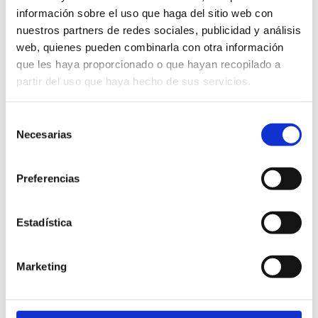
información sobre el uso que haga del sitio web con
nuestros partners de redes sociales, publicidad y análisis
web, quienes pueden combinarla con otra información
que les haya proporcionado o que hayan recopilado a
partir del uso que haya hecho de sus servicios.
Selección
Necesarias
de
consentimiento
Preferencias
DOMINGO, 26 SEPTIEMBRE 2021
Estadística
La Diputació apropa Castelló Ruta de Sabor a
les comarques i anima les empreses a sumar-
Marketing
se a la marca de qualitat gastroturística
Castelló Ruta de Sabor