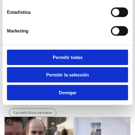
Estadística
Marketing
Permitir todas
Permitir la selección
MARTES, 07 MARZO 2023
Castellón Provincial Council promotes olive
oil with the attendance of companies from
Denegar
Castellón at the World Olive Oil Exhibition
Castelló Ruta de Sabor