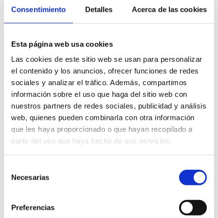
Consentimiento
Detalles
Acerca de las cookies
Cabe señalar que, en relación al turismo gastronómico, la Feria
Internacional de Turismo de Madrid también ha servido para
anunciar una nueva edición del festival gastronómico organizado
Esta página web usa cookies
por la Diputación y que tanto éxito tuvo en Benicarló, donde se
Las cookies de este sitio web se usan para personalizar
dieron cita reconocidos restauradores con estrella Michelin de
el contenido y los anuncios, ofrecer funciones de redes
toda España.
sociales y analizar el tráfico. Además, compartimos
información sobre el uso que haga del sitio web con
nuestros partners de redes sociales, publicidad y análisis
VER VÍDEO
web, quienes pueden combinarla con otra información
que les haya proporcionado o que hayan recopilado a
partir del uso que haya hecho de sus servicios.
Selección
Necesarias
de
Contenidos relacionados
consentimiento
Preferencias